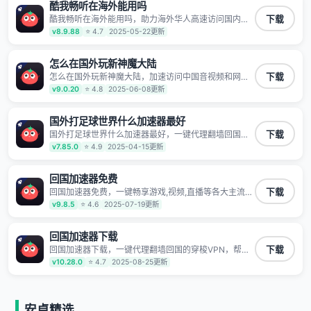
不泄露 阻止第三方对数据进行窃取和监听
酷我畅听在海外能用吗
酷我畅听在海外能用吗，助力海外华人高速访问国内网
下载
络，快速开启国内各直播平台,解决国内视频、音乐卡顿
v8.9.88
⭐ 4.7
2025-05-22更新
问题；更能加速海量国服游戏，超低延迟稳定不掉线,畅
享国内网络！
怎么在国外玩新神魔大陆
怎么在国外玩新神魔大陆，加速访问中国音视频和网
下载
站，专业回国加速器，帮你加速访问优酷、bilibili、腾讯
v9.0.20
⭐ 4.8
2025-06-08更新
视频、爱奇艺等，加速国服游戏，例如原神、阴阳师、
和平精英、使命召唤、天涯明月刀、一梦江湖、幻书启
示录、明日方舟、战双帕弥什、sky光·遇、另一个伊甸
国外打足球世界什么加速器最好
园等国内各种服务,回国加速器致力于帮助海外华人和留
国外打足球世界什么加速器最好，一键代理翻墙回国的
下载
学生、港澳台地区用户提供最好的回国游戏和音乐视频
穿梭VPN，帮助海外华人留学生及港澳台地区用户破除
v7.85.0
⭐ 4.9
2025-04-15更新
加速服务，可以在海外或港澳台地区流畅加速国服游戏
地区版权限制问题，一键降低游戏延迟，加速访问中国
和音视频服务，提供专业稳定的全球回国线路和游戏加
网站、游戏及应用。
速专线。能加速访问优酷、爱奇艺、腾讯视频、B站、芒
回国加速器免费
果TV、西瓜视频、QQ音乐、网易云音乐、酷狗音乐、
YY等主流网站应用解除限制，带你穿梭加速回国。目前
回国加速器免费，一键畅享游戏,视频,直播等各大主流
下载
已有上百万用户，用户整体好评95%以上，一对一在线
App应用,视频加载极速不卡顿。人在海外听歌,玩国服游
v9.8.5
⭐ 4.6
2025-07-19更新
客服支持，保障你的使用体验。
戏 简单易用。
回国加速器下载
回国加速器下载，一键代理翻墙回国的穿梭VPN，帮助
下载
海外华人留学生及港澳台地区用户破除地区版权限制问
v10.28.0
⭐ 4.7
2025-08-25更新
题，一键降低游戏延迟，加速访问中国网站、游戏及应
用。
安卓精选