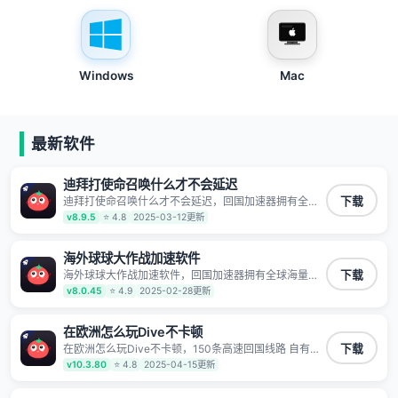
Windows
Mac
最新软件
迪拜打使命召唤什么才不会延迟
迪拜打使命召唤什么才不会延迟，回国加速器拥有全球
下载
海量节点覆盖，运营商专线不卡顿超稳定，专为海外华
v8.9.5
⭐ 4.8
2025-03-12更新
人和留学生打造，帮助海外华人免除地域限制，随时高
速稳定低延迟玩国服游戏、观看高清视频、听高品质音
乐。
海外球球大作战加速软件
海外球球大作战加速软件，回国加速器拥有全球海量节
下载
点覆盖，运营商专线不卡顿超稳定，专为海外华人和留
v8.0.45
⭐ 4.9
2025-02-28更新
学生打造，帮助海外华人免除地域限制，随时高速稳定
低延迟玩国服游戏、观看高清视频、听高品质音乐。
在欧洲怎么玩Dive不卡顿
在欧洲怎么玩Dive不卡顿，150条高速回国线路 自有高
下载
速中转节点 无需注册 一键连接 提供高速线路 应用内直
v10.3.80
⭐ 4.8
2025-04-15更新
达视频音乐app,快人一步 应用模式 App互不干扰 不间断
的隐私保护 数据加密 隐私保护 保持高速同时确保数据