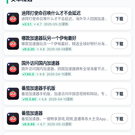
迪拜打使命召唤什么才不会延迟
迪拜打使命召唤什么才不会延迟，海外华人回国加速器,
下载
为境外华人解决海外怎么听歌?海外怎么看剧?海外怎么
v2.3.1
⭐ 4.7
2025-05-22更新
玩游戏不卡等境外难题,全球回国稳定国内节点,专业、流
畅加速让海外党们一键轻松回国,简单好用
哪款加速器玩另一个伊甸最好
哪款加速器玩另一个伊甸最好，精选全球好物针对海外
下载
华人、留学生和海外出差用户打造的一款高质量专属回
v9.0.20
⭐ 4.8
2025-06-08更新
国加速器,只要身处海外即可一键加速畅享国内网络:追剧
听歌、影音娱乐、游戏电竞、赛事直播、商务办公、炒
股等多场景的应用及网络加速
国外访问国内加速器
国外访问国内加速器，回国加速器拥有全球海量节点覆
下载
盖，运营商专线不卡顿超稳定，专为海外华人和留学生
v7.85.0
⭐ 4.9
2025-04-15更新
打造，帮助海外华人免除地域限制，随时高速稳定低延
迟玩国服游戏、观看高清视频、听高品质音乐。
番茄加速器手机版
番茄加速器手机版，加速访问中国音视频和网站，专业
下载
回国加速器，帮你加速访问优酷、bilibili、腾讯视频、爱
v10.3.80
⭐ 4.8
2025-04-15更新
奇艺等，加速国服游戏，例如原神、阴阳师、和平精
英、使命召唤、天涯明月刀、一梦江湖、幻书启示录、
明日方舟、战双帕弥什、sky光·遇、另一个伊甸园等国
番茄加速器
内各种服务,回国加速器致力于帮助海外华人和留学生、
番茄加速器，一键畅享游戏,视频,直播等各大主流App应
下载
港澳台地区用户提供最好的回国游戏和音乐视频加速服
用,视频加载极速不卡顿。人在海外听歌,玩国服游戏 简
v8.9.88
⭐ 4.7
2025-05-22更新
务，可以在海外或港澳台地区流畅加速国服游戏和音视
单易用。
频服务，提供专业稳定的全球回国线路和游戏加速专
线。能加速访问优酷、爱奇艺、腾讯视频、B站、芒果