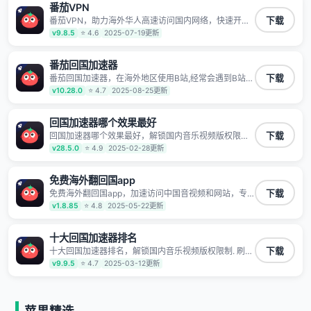
番茄VPN
TV、西瓜视频、QQ音乐、网易云音乐、酷狗音乐、YY
等主流网站应用解除限制，带你穿梭加速回国。目前已
番茄VPN，助力海外华人高速访问国内网络，快速开启
下载
有上百万用户，用户整体好评95%以上，一对一在线客
国内各直播平台,解决国内视频、音乐卡顿问题；更能加
v9.8.5
⭐ 4.6
2025-07-19更新
服支持，保障你的使用体验。
速海量国服游戏，超低延迟稳定不掉线,畅享国内网络！
番茄回国加速器
番茄回国加速器，在海外地区使用B站,经常会遇到B站地
下载
区版权限制/网络IP屏蔽,缓冲卡顿等问题,使用我们的哔
v10.28.0
⭐ 4.7
2025-08-25更新
哩哔哩专用回国VPN,可加速解决各类网络问题,一键网络
回国,全球智能专线为您提供最优线路,一对一技术客服
7*24小时服务。
回国加速器哪个效果最好
回国加速器哪个效果最好，解锁国内音乐视频版权限制.
下载
刷剧不卡，高清秒开. 有效降低国服游戏延迟. 提升国内
v28.5.0
⭐ 4.9
2025-02-28更新
主流应用访问速度 ; 独创加速黑科技 · 海量边缘. 动态多
线. 智能流控。
免费海外翻回国app
免费海外翻回国app，加速访问中国音视频和网站，专
下载
业回国加速器，帮你加速访问优酷、bilibili、腾讯视频、
v1.8.85
⭐ 4.8
2025-05-22更新
爱奇艺等，加速国服游戏，例如原神、阴阳师、和平精
英、使命召唤、天涯明月刀、一梦江湖、幻书启示录、
明日方舟、战双帕弥什、sky光·遇、另一个伊甸园等国
十大回国加速器排名
内各种服务,回国加速器致力于帮助海外华人和留学生、
十大回国加速器排名，解锁国内音乐视频版权限制. 刷剧
下载
港澳台地区用户提供最好的回国游戏和音乐视频加速服
不卡，高清秒开. 有效降低国服游戏延迟. 提升国内主流
v9.9.5
⭐ 4.7
2025-03-12更新
务，可以在海外或港澳台地区流畅加速国服游戏和音视
应用访问速度 ; 独创加速黑科技 · 海量边缘. 动态多线. 智
频服务，提供专业稳定的全球回国线路和游戏加速专
能流控。
线。能加速访问优酷、爱奇艺、腾讯视频、B站、芒果
TV、西瓜视频、QQ音乐、网易云音乐、酷狗音乐、YY
等主流网站应用解除限制，带你穿梭加速回国。目前已
苹果精选