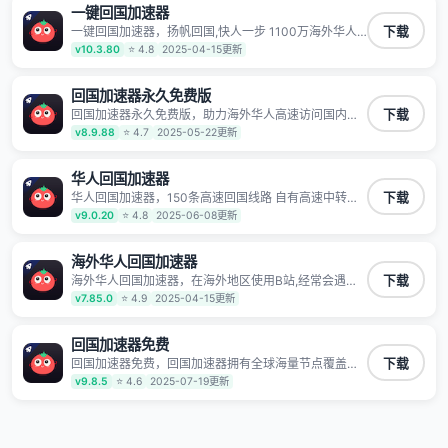
一键回国加速器
一键回国加速器，扬帆回国,快人一步 1100万海外华人
下载
都在用的音乐视频回国加速器 Android iOS Windows
v10.3.80
⭐ 4.8
2025-04-15更新
Mac TV VIP 支持多种加速场景 了解更多 看视频 全球高
速通道搭配第三方CDN节点,解锁加速腾讯视频、爱奇
艺、哔哩哔哩和优酷视频,在国外也能畅快追剧!
回国加速器永久免费版
回国加速器永久免费版，助力海外华人高速访问国内网
下载
络，快速开启国内各直播平台,解决国内视频、音乐卡顿
v8.9.88
⭐ 4.7
2025-05-22更新
问题；更能加速海量国服游戏，超低延迟稳定不掉线,畅
享国内网络！
华人回国加速器
华人回国加速器，150条高速回国线路 自有高速中转节
下载
点 无需注册 一键连接 提供高速线路 应用内直达视频音
v9.0.20
⭐ 4.8
2025-06-08更新
乐app,快人一步 应用模式 App互不干扰 不间断的隐私保
护 数据加密 隐私保护 保持高速同时确保数据不泄露 阻
止第三方对数据进行窃取和监听
海外华人回国加速器
海外华人回国加速器，在海外地区使用B站,经常会遇到B
下载
站地区版权限制/网络IP屏蔽,缓冲卡顿等问题,使用我们
v7.85.0
⭐ 4.9
2025-04-15更新
的哔哩哔哩专用回国VPN,可加速解决各类网络问题,一键
网络回国,全球智能专线为您提供最优线路,一对一技术客
服7*24小时服务。
回国加速器免费
回国加速器免费，回国加速器拥有全球海量节点覆盖，
下载
运营商专线不卡顿超稳定，专为海外华人和留学生打
v9.8.5
⭐ 4.6
2025-07-19更新
造，帮助海外华人免除地域限制，随时高速稳定低延迟
玩国服游戏、观看高清视频、听高品质音乐。