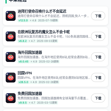
有上百万用户，用户整体好评95%以上，一对一在线客
服支持，保障你的使用体验。
迪拜打使命召唤什么才不会延迟
迪拜打使命召唤什么才不会延迟，扬帆回国,快人一步
下载
1100万海外华人都在用的音乐视频回国加速器 Android
v12.5.0
⭐ 4.8
2025-07-19更新
iOS Windows Mac TV VIP 支持多种加速场景 了解更多
看视频 全球高速通道搭配第三方CDN节点,解锁加速腾
讯视频、爱奇艺、哔哩哔哩和优酷视频,在国外也能畅快
在欧洲玩复苏的魔女怎么不会卡呢
追剧!
在欧洲玩复苏的魔女怎么不会卡呢，150条高速回国线
下载
路 自有高速中转节点 无需注册 一键连接 提供高速线路
v6.8.2
⭐ 4.7
2025-09-03更新
应用内直达视频音乐app,快人一步 应用模式 App互不干
扰 不间断的隐私保护 数据加密 隐私保护 保持高速同时
确保数据不泄露 阻止第三方对数据进行窃取和监听
海外回国加速器
海外回国加速器，在海外地区使用B站,经常会遇到B站地
下载
区版权限制/网络IP屏蔽,缓冲卡顿等问题,使用我们的哔
v8.0.45
⭐ 4.9
2025-02-28更新
哩哔哩专用回国VPN,可加速解决各类网络问题,一键网络
回国,全球智能专线为您提供最优线路,一对一技术客服
7*24小时服务。
回国VPN
回国VPN，在海外地区使用B站,经常会遇到B站地区版权
下载
限制/网络IP屏蔽,缓冲卡顿等问题,使用我们的哔哩哔哩
v28.5.0
⭐ 4.9
2025-02-28更新
专用回国VPN,可加速解决各类网络问题,一键网络回国,
全球智能专线为您提供最优线路,一对一技术客服7*24小
时服务。
免费回国加速器
免费回国加速器，回国加速器拥有全球海量节点覆盖，
下载
运营商专线不卡顿超稳定，专为海外华人和留学生打
v9.9.5
⭐ 4.7
2025-03-12更新
造，帮助海外华人免除地域限制，随时高速稳定低延迟
玩国服游戏、观看高清视频、听高品质音乐。